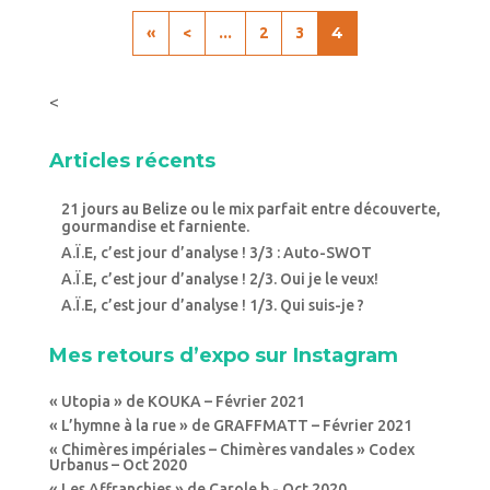
…
4
«
<
2
3
<
Articles récents
21 jours au Belize ou le mix parfait entre découverte,
gourmandise et farniente.
A.Ï.E, c’est jour d’analyse ! 3/3 : Auto-SWOT
A.Ï.E, c’est jour d’analyse ! 2/3. Oui je le veux!
A.Ï.E, c’est jour d’analyse ! 1/3. Qui suis-je ?
Mes retours d’expo sur Instagram
« Utopia » de KOUKA – Février 2021
« L’hymne à la rue » de GRAFFMATT – Février 2021
« Chimères impériales – Chimères vandales » Codex
Urbanus – Oct 2020
« Les Affranchies » de Carole b.- Oct 2020