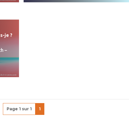
is-je ?
h –
Page 1 sur 1
1