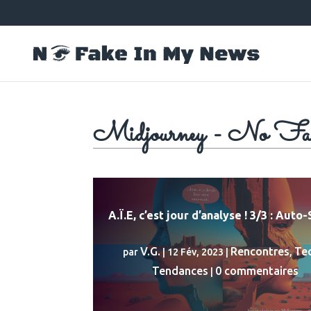
Midjourney - No F
A.Ï.E, c’est jour d’analyse ! 3/3 : Aut
V.G.
Rencontres
Tec
par
|
12 Fév, 2023
|
,
Tendances
0 commentaires
|