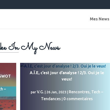
Mes News
ake In My News
A.Ï.E, c’est jour d’analyse ! 2/3. Oui je le
o-SWOT
veux!
h –
V.G.
Rencontres
Tech –
par
|
26 Jan, 2023
|
,
Tendances
0 commentaires
|