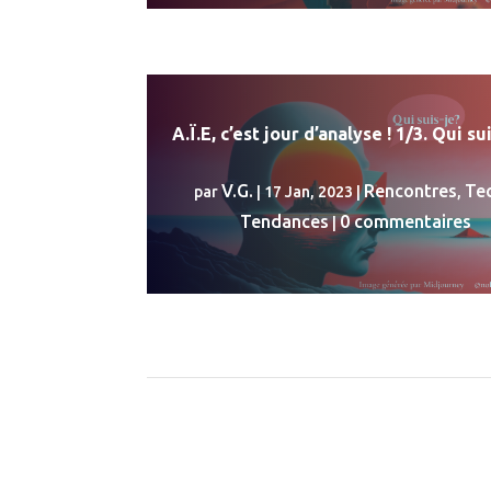
A.Ï.E, c’est jour d’analyse ! 1/3. Qui su
V.G.
Rencontres
Tec
par
|
17 Jan, 2023
|
,
Tendances
0 commentaires
|