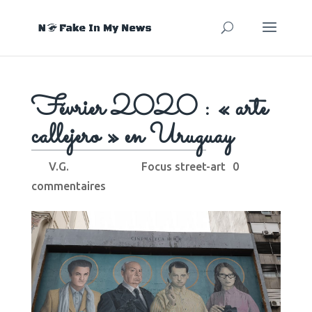
Février 2020 : « arte
callejero » en Uruguay
V.G.
Focus street-art
0
par
|
21 Mar, 2020
|
|
commentaires