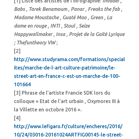
[1] Liste des artistes de l’infographie:
Invader ,
Babs , Tarek Benamoum , Panar , Freaks the fab ,
Madame Moustache , Guaté Mao , Green , La
dame en rouge , INTI , Stoul , Seize
Happywallmaker , Insa , Projet de la Gaité Lyrique
; Thefuntheory VW
;
[2]
http://www.studyrama.com/formations/special
ites/marche-de-l-art-culture-patrimoine/le-
street-art-en-france-c-est-un-marche-de-100-
101664
[3] Phrase de l’artiste Francie SDK lors du
colloque « Etat de l’art urbain , Oxymores III à
la Villette en octobre 2016 ».
[4]
http://www.lefigaro.fr/culture/encheres/2016/
10/24/03016-20161024ARTFIG00145-le-street-