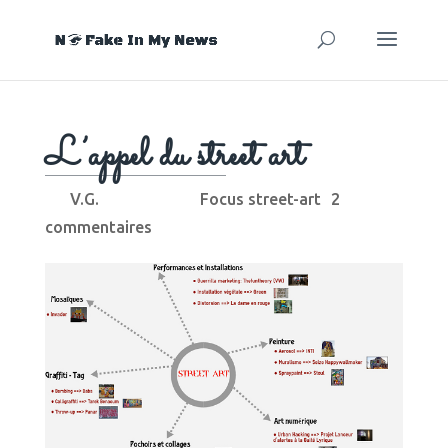
L’appel du street art
V.G.
Focus street-art
2
par
|
25 Jan, 2017
|
|
commentaires